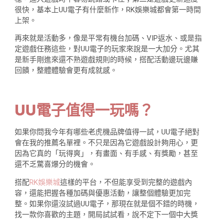
很快，基本上UU電子有什麼新作，RK娛樂城都會第一時間
上架。
再來就是活動多，像是平常有機台加碼、VIP返水、或是指
定遊戲任務這些，對UU電子的玩家來說是一大加分。尤其
是新手剛進來還不熟遊戲規則的時候，搭配活動邊玩邊賺
回饋，整體體驗會更有成就感。
UU電子值得一玩嗎？
如果你問我今年有哪些老虎機品牌值得一試，UU電子絕對
會在我的推薦名單裡。不只是因為它遊戲設計夠用心，更
因為它真的「玩得爽」，有畫面、有手感、有獎勵，甚至
還不乏驚喜爆分的機會。
搭配
RK娛樂城
這樣的平台，不但能享受到完整的遊戲內
容，還能把握各種加碼與優惠活動，讓整個體驗更加完
整。如果你還沒試過UU電子，那現在就是個不錯的時機，
找一款你喜歡的主題，開局試試看，說不定下一個中大獎