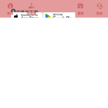
手機版下載
首頁
存取款
登入
優惠
客服