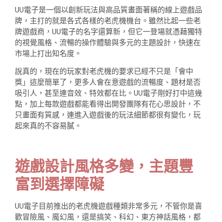
UU電子是一個以創新玩法與高品質畫面著稱的線上遊戲品
牌，主打的就是各式各樣的老虎機機台。雖然比起一些老
牌遊戲商，UU電子的名字還算新，但它一登場就憑藉獨特
的視覺風格、流暢的操作體驗與多元的主題設計，快速在
市場上打出知名度。
說真的，現在的玩家對老虎機的要求已經不只是「會中
獎」這麼簡單了，更多人會在意遊戲的流暢度、題材是否
吸引人，甚至連音效、特效都在比。UU電子剛好打中這幾
點，加上每款遊戲都能看得出開發團隊有花心思設計，不
只畫面有質感，連進入遊戲後的玩法細節都很有變化，玩
起來真的不容易膩。
遊戲設計風格多變，主題豐
富到選擇障礙
UU電子目前推出的老虎機遊戲種類非常多元，不管你是喜
歡冒險風、魔幻風，還是搞笑、科幻、東方神話風格，都