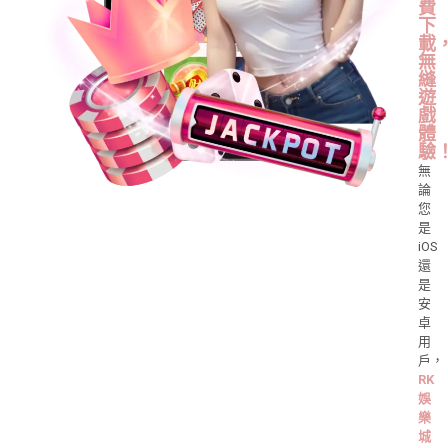
費
下
載
無
縫
遊
戲
體
驗
無
論
您
是
iOS
還
是
安
卓
用
戶，
RK
娛
樂
城