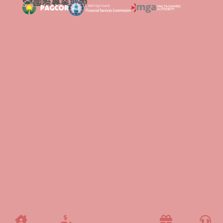
國際專業執照