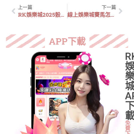
上一篇
下一篇
RK娛樂城2025骰寶玩法大揭秘：全圍、圍骰、雙倍投注技巧
線上娛樂城賽馬怎麼玩？RK娛樂城玩家必看的獨家攻略！
APP下載
R
A
免
費
下