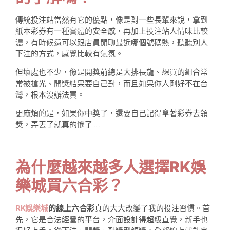
傳統投注站當然有它的優點，像是對一些長輩來說，拿到
紙本彩券有一種實體的安全感，再加上投注站人情味比較
濃，有時候還可以跟店員閒聊最近哪個號碼熱，聽聽別人
下注的方式，感覺比較有氣氛。
但壞處也不少，像是開獎前總是大排長龍、想買的組合常
常被搶光、開獎結果要自己對，而且如果你人剛好不在台
灣，根本沒辦法買。
更麻煩的是，如果你中獎了，還要自己記得拿著彩券去領
獎，弄丟了就真的慘了……
為什麼越來越多人選擇RK娛
樂城買六合彩？
RK娛樂城
的線上六合彩
真的大大改變了我的投注習慣。首
先，它是合法經營的平台，介面設計得超級直覺，新手也