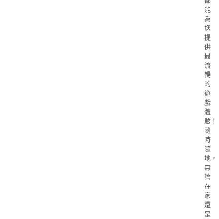
都
能
為
您
提
供
最
流
暢
的
遊
戲
體
驗！
隨
時
隨
地，
無
論
在
家
還
是