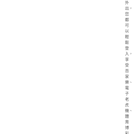
外
出，
您
都
可
以
輕
鬆
登
入，
享
受
百
家
樂、
電
子
老
虎
機、
體
育
博
彩