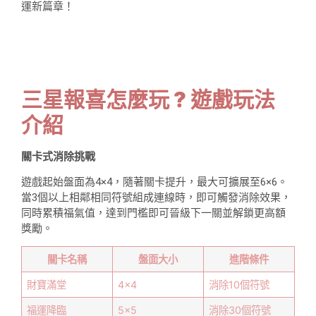
運新篇章！
三星報喜怎麼玩 ? 遊戲玩法
介紹
關卡式消除挑戰
遊戲起始盤面為4×4，隨著關卡提升，最大可擴展至6×6。
當3個以上相鄰相同符號組成連線時，即可觸發消除效果，
同時累積福氣值，達到門檻即可晉級下一關並解鎖更高額
獎勵。
關卡名稱
盤面大小
進階條件
財寶滿堂
4×4
消除10個符號
福運降臨
5×5
消除30個符號