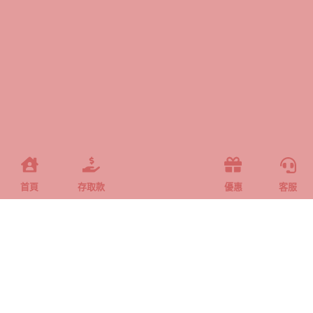
首頁
存取款
登入
優惠
客服
手機版下載