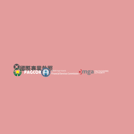
國際專業執照