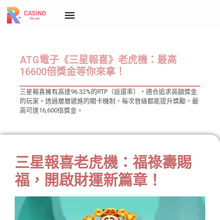
ATG電子《三星報喜》老虎機：最高
16600倍獎金等你來拿！
三星報喜擁有高達96.32%的RTP（返還率），適合追求高額獎金
的玩家。透過層層遞進的關卡機制，每次晉級都能提升獎勵，最
高可達16,600倍獎金。
三星報喜老虎機：福祿壽賜
福，開啟財運新篇章！