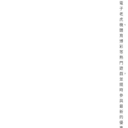
電
子
老
虎
機、
體
育
博
彩
等
熱
門
遊
戲，
並
隨
時
參
與
最
新
的
優
惠