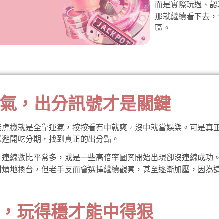
而是實際玩過、認
那就繼續看下去，
區。
氣，出分訊號才是關鍵
老虎機就是全靠運氣，按按看有中就爽，沒中就當娛樂。可是真
以避開吃分期，找到真正的出分點。
，連線數比平常多，或是一些高倍率圖案開始出現卻沒連線成功
耐煩地換台，但老手反而會選擇繼續觀察，甚至逐漸加壓，因為
，玩得穩才能中得狠