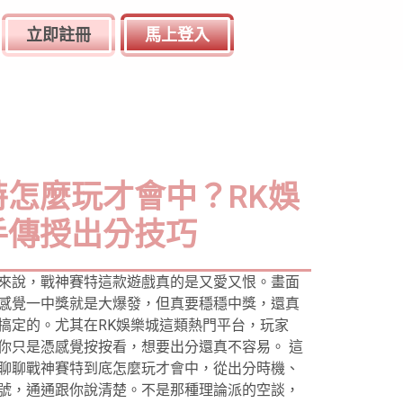
立即註冊
馬上登入
特怎麼玩才會中？RK娛
手傳授出分技巧
來說，戰神賽特這款遊戲真的是又愛又恨。畫面
感覺一中獎就是大爆發，但真要穩穩中獎，還真
搞定的。尤其在RK娛樂城這類熱門平台，玩家
你只是憑感覺按按看，想要出分還真不容易。 這
聊聊戰神賽特到底怎麼玩才會中，從出分時機、
號，通通跟你說清楚。不是那種理論派的空談，