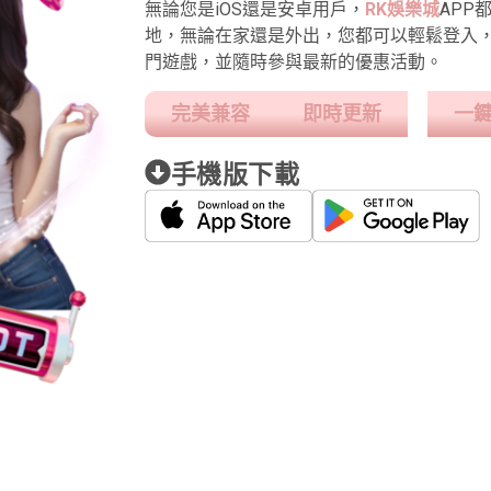
無論您是iOS還是安卓用戶，
RK娛樂城
APP
地，無論在家還是外出，您都可以輕鬆登入
門遊戲，並隨時參與最新的優惠活動。
完美兼容
即時更新
一
手機版下載