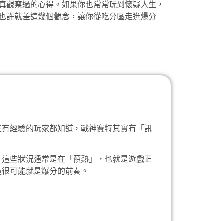
真觀察過的心得。如果你也常常玩到懷疑人生，
也許就差這幾個觀念，讓你從吃分區走進爆分
正有經驗的玩家都知道，戰神賽特其實有「訊
。這些狀況通常是在「預熱」，也就是遊戲正
這很可能就是爆分的前奏。