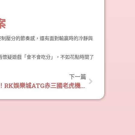
案
控制壓分的節奏感，還有面對輸贏時的冷靜與
再懷疑遊戲「會不會吃分」，不如花點時間了
下一篇
驚人51000倍獎金等你拿！RK娛樂城ATG赤三國老虎機，高賠率老虎機首選！