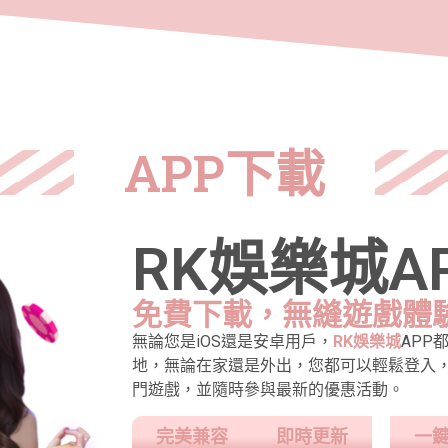
APP下載
RK娛樂城A
免費下載，無縫遊戲體
無論您是iOS還是安卓用戶，
RK娛樂城
APP
地，無論在家還是外出，您都可以輕鬆登入
門遊戲，並隨時參與最新的優惠活動。
完美兼容
即時更新
一