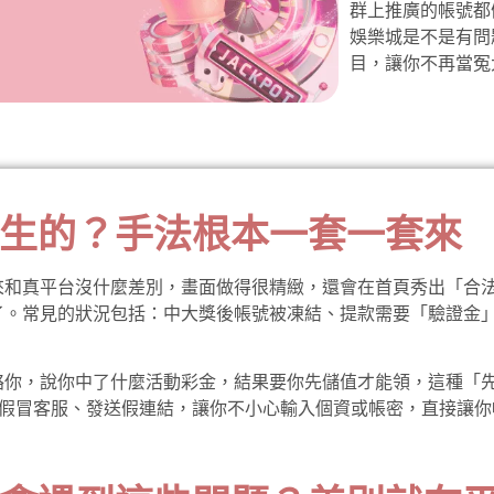
群上推廣的帳號都
娛樂城是不是有問
目，讓你不再當冤
生的？手法根本一套一套來
來和真平台沒什麼差別，畫面做得很精緻，還會在首頁秀出「合
了。常見的狀況包括：中大獎後帳號被凍結、提款需要「驗證金
絡你，說你中了什麼活動彩金，結果要你先儲值才能領，這種「
好友、假冒客服、發送假連結，讓你不小心輸入個資或帳密，直接讓