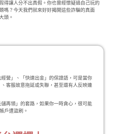
假得讓人分不出真假。你也曾經懷疑過自己玩的
題嗎？今天我們就來好好揭開這些詐騙的真面
大頭。
法經營」、「快速出金」的保證語，可是當你
」、客服故意拖延或失聯，甚至還有人反映連
先儲再領」的套路，如果你一時貪心，很可能
你帳戶遭盜刷。