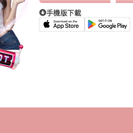
手機版下載