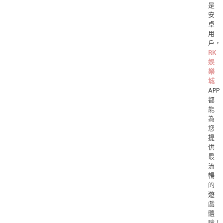
是
安
卓
用
戶，
RK
娛
樂
城
APP
都
能
為
您
提
供
最
流
暢
的
遊
戲
體
驗！