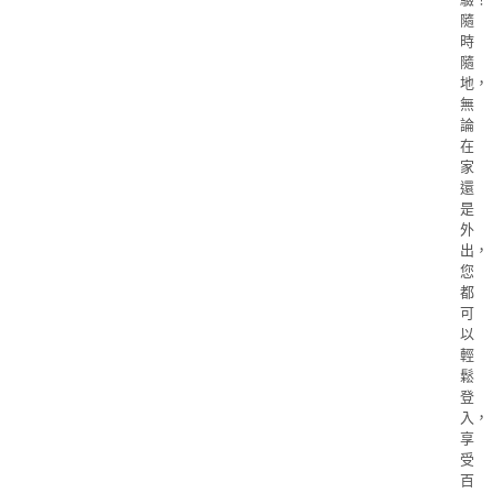
隨
時
隨
地，
無
論
在
家
還
是
外
出，
您
都
可
以
輕
鬆
登
入，
享
受
百