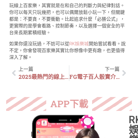
玩線上百家樂，其實就是在和自己的判斷力與紀律對話。
你可以每天只玩幾把，也可以偶爾放鬆小玩一下，但關鍵
都是：不要貪，不要衝動。比起追求什麼「必勝公式」，
更實際的是學會看路、控制節奏，以及選擇一個安全的平
台來長期累積經驗。
如果你還沒玩過，不妨可以從
RK娛樂城
開始嘗試看看。說
不定，你會發現百家樂其實比你想像中更有趣，也更值得
深入了解。
上一篇
下一篇
2025最熱門的線上老虎機平台推薦！遊戲種類、出金機制大比較
FG電子百人骰寶介紹｜獨特玩法+高賠率不玩可惜！
APP下載
R