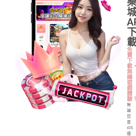
A
免
費
下
載
無
縫
遊
戲
體
驗
無
論
您
是
iOS
還