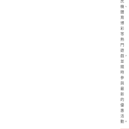
虎
機、
體
育
博
彩
等
熱
門
遊
戲，
並
隨
時
參
與
最
新
的
優
惠
活
動。