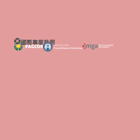
國際專業執照