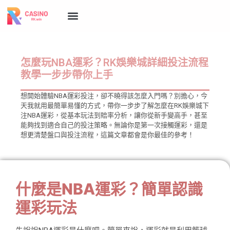
怎麼玩NBA運彩？RK娛樂城詳細投注流程
教學一步步帶你上手
想開始體驗NBA運彩投注，卻不曉得該怎麼入門嗎？別擔心，今
天我就用最簡單易懂的方式，帶你一步步了解怎麼在RK娛樂城下
注NBA運彩，從基本玩法到賠率分析，讓你從新手變高手，甚至
能夠找到適合自己的投注策略。無論你是第一次接觸運彩，還是
想更清楚盤口與投注流程，這篇文章都會是你最佳的參考！
什麼是NBA運彩？簡單認識
運彩玩法