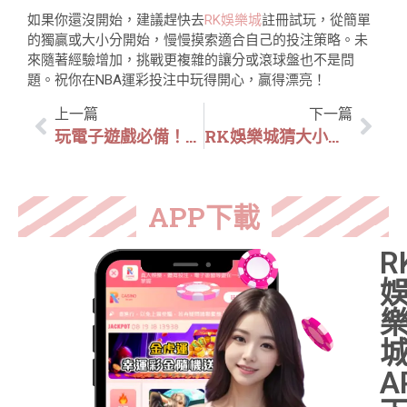
如果你還沒開始，建議趕快去
RK娛樂城
註冊試玩，從簡單
的獨贏或大小分開始，慢慢摸索適合自己的投注策略。未
來隨著經驗增加，挑戰更複雜的讓分或滾球盤也不是問
題。祝你在NBA運彩投注中玩得開心，贏得漂亮！
上一篇
下一篇
玩電子遊戲必備！RK娛樂城2025優惠活動，助力金最高18,888元等你拿
RK娛樂城猜大小怎麼玩？機率、策略與下注技巧完整教學
APP下載
R
A