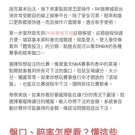
說完基本玩法，接下來重點就是怎麼操作。RK娛樂城是台
灣非常受歡迎的線上娛樂平台，除了安全可靠，賠率和盤
口更新都很快速，而且操作介面簡單，適合新手使用。
第一步當然是先到
RK娛樂城官網
註冊帳號，註冊過程快速
方便，填寫基本資料後完成驗證，就能登入。登入後你會
看到「體育投注」的分類，點進去就可以看到NBA的各種
賽事和賠率盤口。
選擇你想投注的比賽，像是當天NBA賽事列表中的某場，
點開就會看到所有可下注的盤口，包括全場讓分、大小
分、獨贏等等。如果你想玩賽事進行中才開放的「滾球
盤」，也能在比賽過程中下注，隨時抓住比賽節奏。
舉例來說，如果你看好暴龍隊能在讓7分的情況下贏球，就
選擇暴龍隊讓分的賭盤，輸入你想下注的金額，系統會自
動計算你可能贏得的金額，確認沒問題就送出下注。
盤口、賠率怎麼看？懂這些