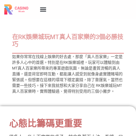
在RK娛樂城玩MT真人百家樂的3個必勝技
巧
如果你常常在找線上娛樂的好去處，那麼「真人百家樂」一定是
許多人心中的首選。特別是在RK娛樂城裡，玩家可以體驗到由
MT真人百家樂所帶來的專業遊戲氛圍，無論是畫質流暢的真人
直播，還是荷官即時互動，都能讓人感受到就像身處實體賭場的
緊張感。但想要在這樣的環境下穩定贏錢，除了靠運氣，當然也
需要一些技巧。接下來我就想和大家分享自己在 RK娛樂城玩MT
真人百家樂時，實際體驗過、覺得特別受用的三個小撇步。
心態比籌碼更重要