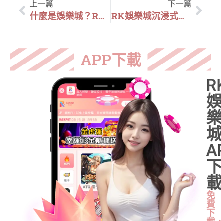
上一篇
下一篇
什麼是娛樂城？RK娛樂城帶你認識完整玩法與規則
RK娛樂城沉浸式捕魚體驗！FG電子美人捕魚，海底世界＋絕美人魚陪你爆金
APP下載
R
A
免
費
下