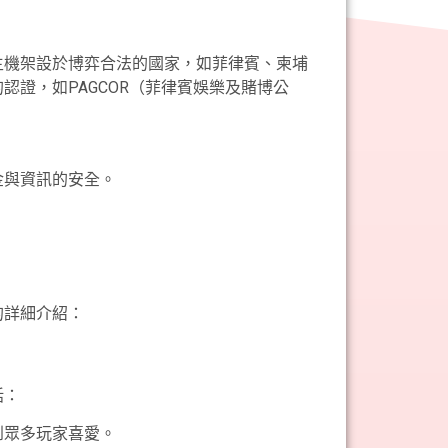
主機架設於博弈合法的國家，如菲律賓、柬埔
證，如PAGCOR（菲律賓娛樂及賭博公
金與資訊的安全。
的詳細介紹：
括：
到眾多玩家喜愛。