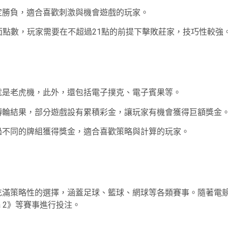
定勝負，適合喜歡刺激與機會遊戲的玩家。
計算牌面點數，玩家需要在不超過21點的前提下擊敗莊家，技巧性較強
就是老虎機，此外，還包括電子撲克、電子賓果等。
轉輪結果，部分遊戲設有累積彩金，讓玩家有機會獲得巨額獎金
過不同的牌組獲得獎金，適合喜歡策略與計算的玩家。
充滿策略性的選擇，涵蓋足球、籃球、網球等各類賽事。隨著電
a 2》等賽事進行投注。