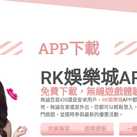
APP下載
RK娛樂城A
免費下載，無縫遊戲體
無論您是iOS還是安卓用戶，
RK娛樂城
APP
地，無論在家還是外出，您都可以輕鬆登入
門遊戲，並隨時參與最新的優惠活動。
完美兼容
即時更新
一