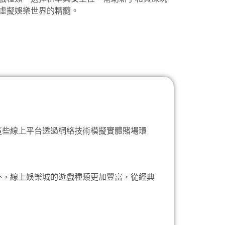
虛擬娛樂世界的精髓。
這些線上平台透過網絡技術模擬實體賭場環
外，線上娛樂城的遊戲種類更加豐富，從經典