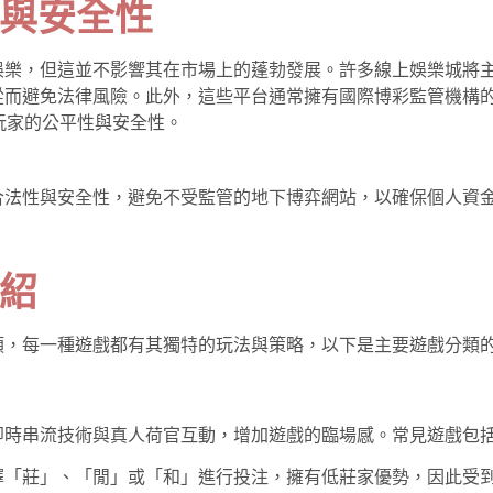
與安全性
娛樂，但這並不影響其在市場上的蓬勃發展。許多線上娛樂城將
而避免法律風險。此外，這些平台通常擁有國際博彩監管機構的認
玩家的公平性與安全性。
合法性與安全性，避免不受監管的地下博弈網站，以確保個人資
紹
類，每一種遊戲都有其獨特的玩法與策略，以下是主要遊戲分類
即時串流技術與真人荷官互動，增加遊戲的臨場感。常見遊戲包
擇「莊」、「閒」或「和」進行投注，擁有低莊家優勢，因此受