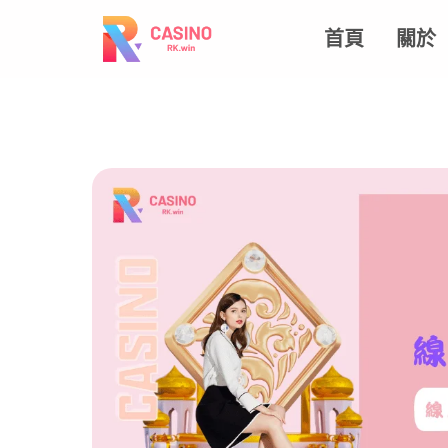
首頁
關於