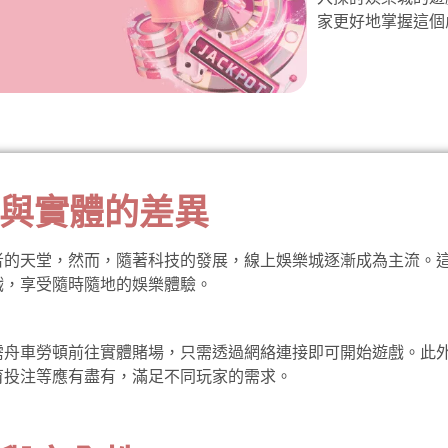
家更好地掌握這個
與實體的差異
者的天堂，然而，隨著科技的發展，線上娛樂城逐漸成為主流。
戲，享受隨時隨地的娛樂體驗。
需舟車勞頓前往實體賭場，只需透過網絡連接即可開始遊戲。此
育投注等應有盡有，滿足不同玩家的需求。