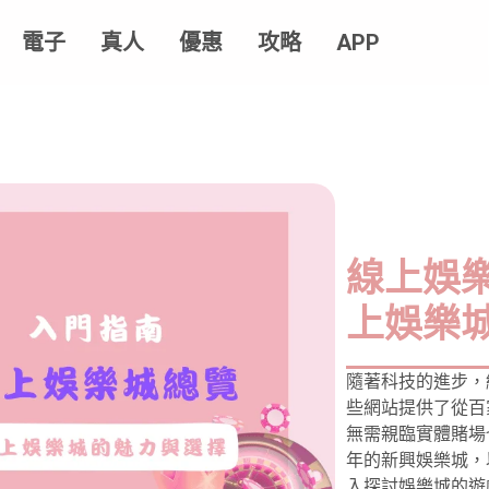
電子
真人
優惠
攻略
APP
線上娛
上娛樂
隨著科技的進步，
些網站提供了從百
無需親臨實體賭場
年的新興娛樂城，
入探討娛樂城的遊