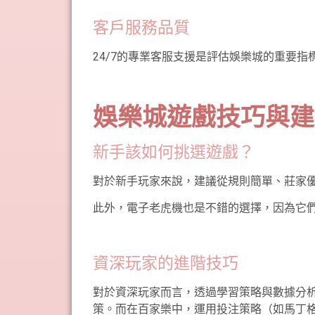
客戶服務品質
24/7的專業客服支援是評估娛樂城的重要
娛樂城遊戲技巧與建
新手該如何挑選遊戲？
對於新手玩家來說，建議從規則簡單、莊家
此外，電子老虎機也是不錯的選擇，因為它
資深玩家的進階技巧
對於資深玩家而言，透過學習策略與數據分
策。而在百家樂中，運用投注策略（如馬丁