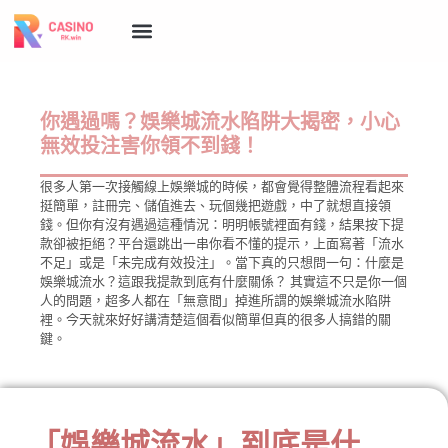
你遇過嗎？娛樂城流水陷阱大揭密，小心
無效投注害你領不到錢！
很多人第一次接觸線上娛樂城的時候，都會覺得整體流程看起來
挺簡單，註冊完、儲值進去、玩個幾把遊戲，中了就想直接領
錢。但你有沒有遇過這種情況：明明帳號裡面有錢，結果按下提
款卻被拒絕？平台還跳出一串你看不懂的提示，上面寫著「流水
不足」或是「未完成有效投注」。當下真的只想問一句：什麼是
娛樂城流水？這跟我提款到底有什麼關係？ 其實這不只是你一個
人的問題，超多人都在「無意間」掉進所謂的娛樂城流水陷阱
裡。今天就來好好講清楚這個看似簡單但真的很多人搞錯的關
鍵。
「娛樂城流水」到底是什